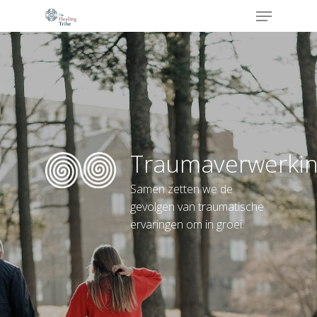
Hit enter to search or ESC to close
Traumaverwerki
Samen zetten we de
gevolgen van traumatische
ervaringen om in groei.