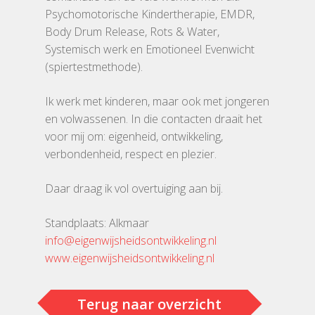
Dingen
Psychomotorische Kindertherapie, EMDR,
Body Drum Release, Rots & Water,
Onze tribe
Systemisch werk en Emotioneel Evenwicht
(spiertestmethode).
Contact
Ik werk met kinderen, maar ook met jongeren
en volwassenen. In die contacten draait het
voor mij om: eigenheid, ontwikkeling,
verbondenheid, respect en plezier.
Daar draag ik vol overtuiging aan bij.
Standplaats: Alkmaar
info@eigenwijsheidsontwikkeling.nl
www.eigenwijsheidsontwikkeling.nl
Terug naar overzicht